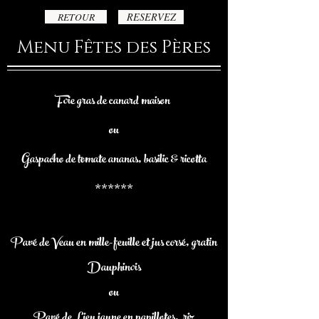
RETOUR
RESERVEZ
Menu Fêtes des
Pères
Foie gras de canard maison
ou
Gaspacho de tomate ananas, basilic & ricotta
******
Pavé de Veau en mille-feuille et jus corsé, gratin
Dauphinois
ou
Pavé de Lieu jaune en papillotes, riz